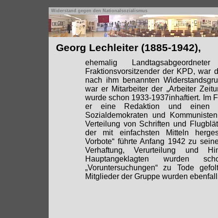
Widerstand gegen den Nationalsozialismus
Georg Lechleiter (1885-1942),
ehemalig Landtagsabgeordneter
Fraktionsvorsitzender der KPD, war d
nach ihm benannten Widerstandsgrup
war er Mitarbeiter der „Arbeiter Zei
wurde schon 1933-1937inhaftiert. Im 
er eine Redaktion und einen Ve
Sozialdemokraten und Kommunisten 
Verteilung von Schriften und Flugblä
der mit einfachsten Mitteln herges
Vorbote“ führte Anfang 1942 zu sein
Verhaftung, Verurteilung und Hi
Hauptangeklagten wurden sc
„Voruntersuchungen“ zu Tode gefolt
Mitglieder der Gruppe wurden ebenfalls